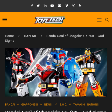
Home
BANDAI
Bandai Soul of Chogokin GX-60R – God
Sigma
BANDAI
GIAPPONESI
NEWS !
S.O.C.
TAMASHII NATIONS
Bandai Soul of Chogokin GX-60R – God Sigma