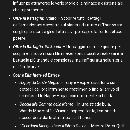
influenze attraverso le varie storie e la minaccia esistenziale
che rappresenta.
Oltre la Battaglia: Titano
– Scoprire tutti i dettagli
dell’emozionante scontro sul pianeta distrutto di Thanos tra
cui gli epici stunt e gli effetti visivi per capire la fonte del suo
potere.
Oltre la Battaglia
: Wakanda
– Un viaggio dietro le quinte per
scoprire il modo in cui i filmmaker sono riusciti a realizzare la
battaglia più grande e complessa mai raffigurata nella storia
dei film Marvel.
Scene Eliminate ed Estese
:
Happy Sa Cos’è Meglio
– Tony e Pepper discutono sui
dettagli del loro imminente matrimonio fino all’arrivo di
un infastidito Happy Hogan con un’urgente richiesta.
Caccia alla Gemma della Mente
– In una strada buia,
Wanda Maximoff e Visione, appena ferito, tentano di
nascondersi dai brutali alleati di Thanos.
I Guardiani Riacquistano il Ritmo
Giusto
– Mentre Peter Quill