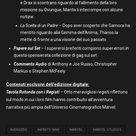
e Drax si scontrano riguardo al fallimento della loro
missione su Ovunque, Mantis li interrompe con alcune
notizie.
La Scelta di un Padre
– Dopo aver scoperto che Gamora ha
mentito riguardo alla Gemma dell’Anima, Thanos la
mette di fronte a una visione del suo passato.
Papere sul Set
– I supereroi preferiti compiono super errori in
questa spensierata collezione di gag sul set.
Commento Audio
di Anthony e Joe Russo, Christopher
Markus e Stephen McFeely.
Contenuti esclusivi dell’edizione digitale:
Tavola Rotonda con i Registi
– Otto meravigliosi registi riflettono
sul modo in cui i loro film hanno contribuito all’avventura
narrativa più ampia dell’Universo Cinematografico Marvel.
AVENGERS
INFINITY WAR
MARVEL
MARVEL STUDIOS