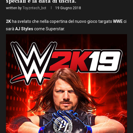
speciali e la data di uscita.
written by
Toyzntech_bot
19 Giugno 2018
2K
ha svelato che nella copertina del nuovo gioco targato
WWE
ci
sarà
AJ Styles
come Superstar.