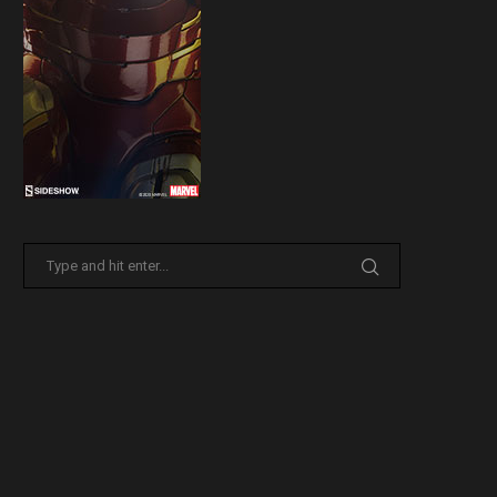
Sideshow presenta la nuova
Il trailer di Fist of The North 
Premium Format di Punchline!
30 Marzo 2026
31 Marzo 2026