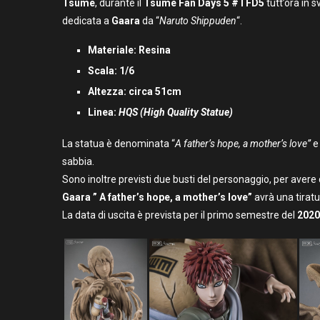
Tsume
, durante il
Tsume Fan Days 5 #TFD5
tutt’ora in 
dedicata a
Gaara
da “
Naruto Shippuden
“.
Materiale: Resina
Scala: 1/6
Altezza: circa 51cm
Linea:
HQS (High Quality Statue)
La statua è denominata “
A father’s hope, a mother’s love”
e
sabbia.
Sono inoltre previsti due busti del personaggio, per avere
Gaara ” A father’s hope, a mother’s love”
avrà una tiratu
La data di uscita è prevista per il primo semestre del
2020