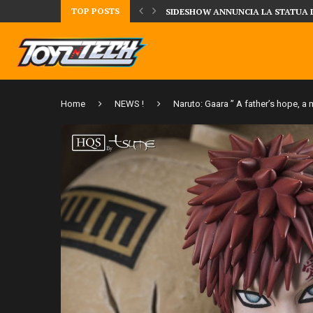
TOP POSTS
UA DELLA CRRATURA DELLA LAGUNA...
DAL MONDO DEGLI X-MEN ARRIVA
Home
NEWS !
Naruto: Gaara ” A father’s hope, a