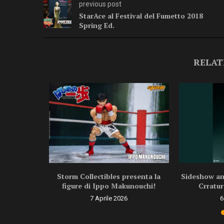
previous post
StarAce al Festival del Fumetto 2018
Spring Ed.
RELAT
ragon Ball
Storm Collectibles presenta la
Sideshow ann
.
figure di Ippo Makunouchi!
Crratur
6
7 Aprile 2026
6