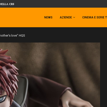
 TEMPESTA TARGATA SIDESHOW!
SIDESHOW PRESENTA LA NUOVA PREMI
NEWS
AZIENDE
CINEMA E SERIE 
 mother’s love” HQS