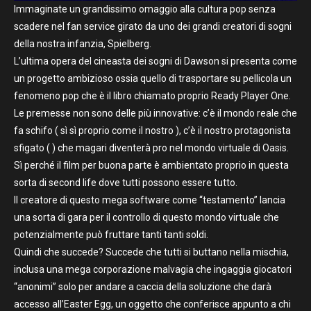
Immaginate un grandissimo omaggio alla cultura pop senza
scadere nel fan service girato da uno dei grandi creatori di sogni
della nostra infanzia, Spielberg.
L’ultima opera del cineasta dei sogni di Dawson si presenta come
un progetto ambizioso ossia quello di trasportare su pellicola un
fenomeno pop che è il libro chiamato proprio Ready Player One.
Le premesse non sono delle più innovative: c’è il mondo reale che
fa schifo ( sì sì proprio come il nostro ), c’è il nostro protagonista
sfigato ( ) che magari diventerà pro nel mondo virtuale di Oasis.
Sì perché il film per buona parte è ambientato proprio in questa
sorta di second life dove tutti possono essere tutto.
Il creatore di questo mega software come “testamento” lancia
una sorta di gara per il controllo di questo mondo virtuale che
potenzialmente può fruttare tanti tanti soldi.
Quindi che succede? Succede che tutti si buttano nella mischia,
inclusa una mega corporazione malvagia che ingaggia giocatori
“anonimi” solo per andare a caccia della soluzione che darà
accesso all’Easter Egg, un oggetto che conferisce appunto a chi