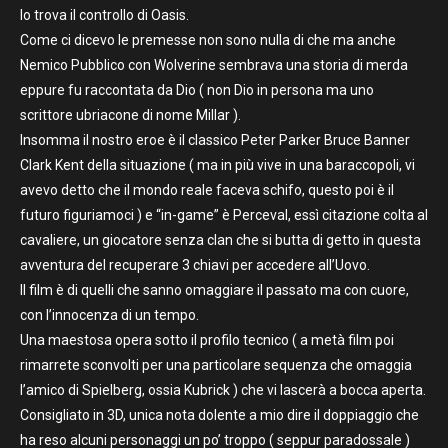
lo trova il controllo di Oasis.
Come ci dicevo le premesse non sono nulla di che ma anche
Nemico Pubblico con Wolverine sembrava una storia di merda
eppure fu raccontata da Dio ( non Dio in persona ma uno
scrittore ubriacone di nome Millar ).
Insomma il nostro eroe è il classico Peter Parker Bruce Banner
Clark Kent della situazione ( ma in più vive in una baraccopoli, vi
avevo detto che il mondo reale faceva schifo, questo poi è il
futuro figuriamoci ) e “in-game” è Perceval, essì citazione colta al
cavaliere, un giocatore senza clan che si butta di getto in questa
avventura del recuperare 3 chiavi per accedere all’Uovo.
Il film è di quelli che sanno omaggiare il passato ma con cuore,
con l’innocenza di un tempo.
Una maestosa opera sotto il profilo tecnico ( a metà film poi
rimarrete sconvolti per una particolare sequenza che omaggia
l’amico di Spielberg, ossia Kubrick ) che vi lascerà a bocca aperta.
Consigliato in 3D, unica nota dolente a mio dire il doppiaggio che
ha reso alcuni personaggi un po’ troppo ( seppur paradossale )