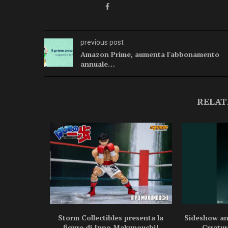
previous post
Amazon Prime, aumenta l'abbonamento
annuale…
RELAT
ragon Ball
Storm Collectibles presenta la
Sideshow ann
.
figure di Ippo Makunouchi!
Crratur