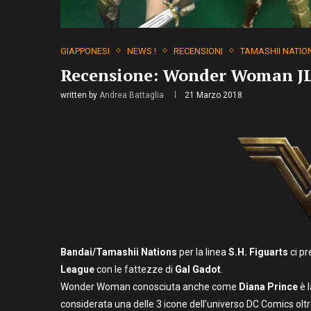
GIAPPONESI
NEWS !
RECENSIONI
TAMASHII NATIO
Recensione: Wonder Woman JL 
written by
Andrea Battaglia
21 Marzo 2018
Bandai/Tamashii Nations
per la linea
S.H.
Figuarts
ci p
League
con le fattezze di
Gal Gadot
.
Wonder Woman conosciuta anche come
Diana Prince
è 
considerata una delle 3 icone dell’universo DC Comics olt