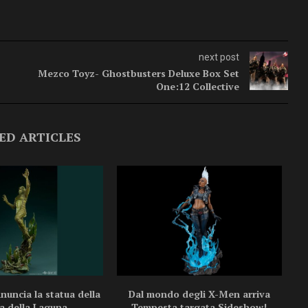
next post
Mezco Toyz- Ghostbusters Deluxe Box Set
One:12 Collective
ED ARTICLES
uncia la statua della
Dal mondo degli X-Men arriva
a della Laguna...
Tempesta targata Sideshow!