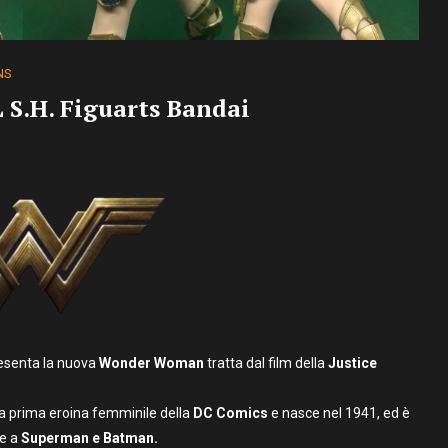
NS
S.H. Figuarts Bandai
resenta la nuova
Wonder Woman
tratta dal film della
Justice
la prima eroina femminile della
DC Comics
e nasce nel 1941, ed è
re a
Superman e Batman.