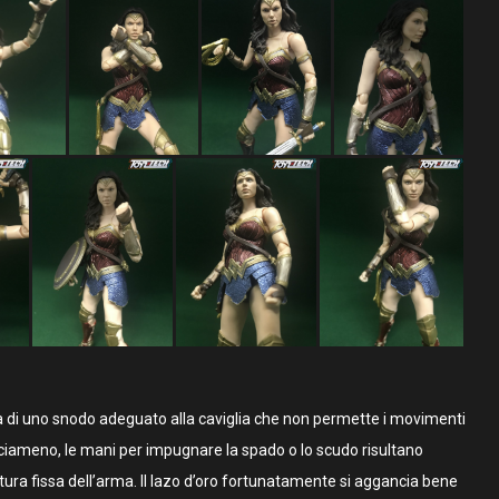
a di uno snodo adeguato alla caviglia che non permette i movimenti
ilanciameno, le mani per impugnare la spado o lo scudo risultano
ura fissa dell’arma. Il lazo d’oro fortunatamente si aggancia bene