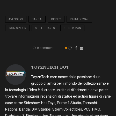
AVENGERS
BANDAI
DISNEY
INFINITY WAR
IRON-SPIDER
S.H. FIGUARTS
SPIDER-MAN
0 comment
0
TOYZNTECH_BOT
ToyznTech.com nasce dalla passione di un
gruppo di amici per il mondo del collezionismo e
la tecnologia. L’idea è di creare un sito di riferimento dove poter
trovare informazioni, recensioni di statue ed action figure di varie
case come Sideshow, Hot Toys, Prime 1 Studio, Tamashii
Nations, Bandai, XM Studios, Storm Collectibles, PCS, HMO,
Prototype Z, Kinetiquettes, Tsume, etc… Una piccola attenzione