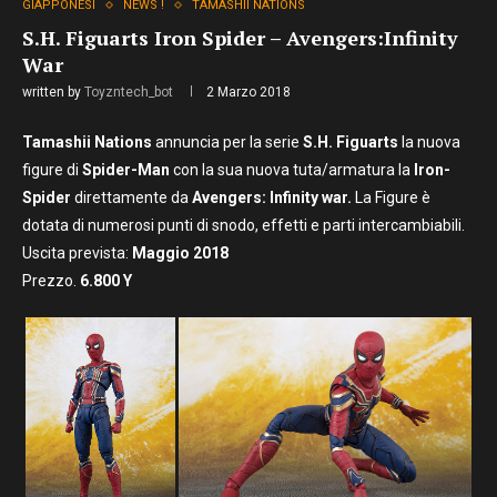
GIAPPONESI
NEWS !
TAMASHII NATIONS
S.H. Figuarts Iron Spider – Avengers:Infinity
War
written by
Toyzntech_bot
2 Marzo 2018
Tamashii Nations
annuncia per la serie
S.H. Figuarts
la nuova
figure di
Spider-Man
con la sua nuova tuta/armatura la
Iron-
Spider
direttamente da
Avengers: Infinity war.
La Figure è
dotata di numerosi punti di snodo, effetti e parti intercambiabili.
Uscita prevista:
Maggio
2018
Prezzo.
6.800 Y