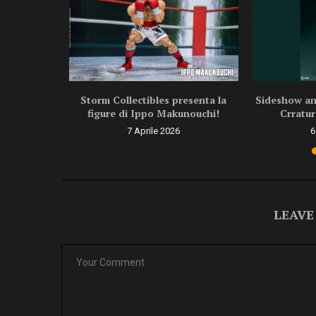
ragon Ball
Storm Collectibles presenta la
Sideshow ann
.
figure di Ippo Makunouchi!
Crratur
6
7 Aprile 2026
6
LEAVE