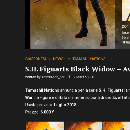
GIAPPONESI
NEWS !
TAMASHII NATIONS
S.H. Figuarts Black Widow – A
written by
Toyzntech_bot
2 Marzo 2018
Tamashii Nations
annuncia per la serie
S.H. Figuarts
la 
War.
La Figure è dotata di numerosi punti di snodo, effetti 
Uscita prevista:
Luglio
2018
Prezzo.
6
.000 Y