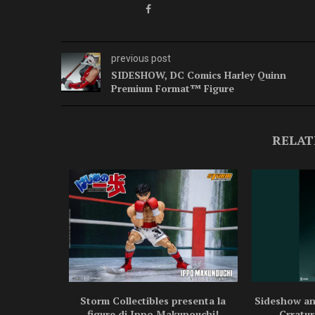
previous post
SIDESHOW, DC Comics Harley Quinn
Premium Format™ Figure
RELAT
ragon Ball
Storm Collectibles presenta la
Sideshow ann
.
figure di Ippo Makunouchi!
Crratur