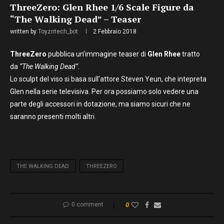
ThreeZero: Glen Rhee 1/6 Scale Figure da
“The Walking Dead” – Teaser
written by
Toyzntech_bot
2 Febbraio 2018
ThreeZero
pubblica un’immagine teaser di
Glen Rhee
tratto
da
“The Walking Dead”.
Lo sculpt del viso si basa sull’attore Steven Yeun, che intepreta
Glen nella serie televisiva. Per ora possiamo solo vedere una
parte degli accessori in dotazione, ma siamo sicuri che ne
saranno presenti molti altri.
THE WALKING DEAD
THREEZERO
0 comment
0