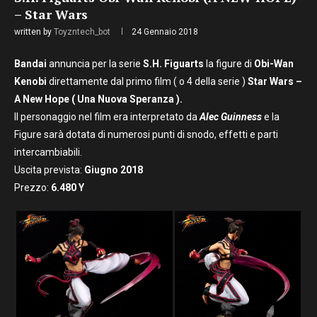
– Star Wars
written by
Toyzntech_bot
24 Gennaio 2018
Bandai
annuncia per la serie
S.H. Figuarts
la figure di
Obi-Wan
Kenobi
direttamente dal primo film ( o 4 della serie )
Star Wars –
A New Hope
( Una Nuova Speranza ).
Il personaggio nel film era interpretato da
Alec Guinness
e la
Figure sarà dotata di numerosi punti di snodo, effetti e parti
intercambiabili.
Uscita prevista:
Giugno
2018
Prezzo:
6.480
Y