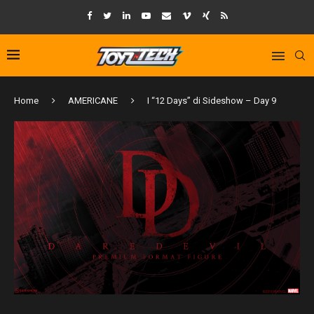
Home
AMERICANE
I “12 Days” di Sideshow – Day 9