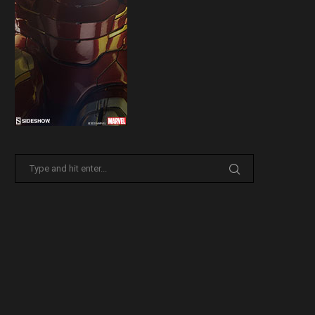
Sideshow presenta la nuova
Il trailer di Fist of The North 
Premium Format di Punchline!
30 Marzo 2026
31 Marzo 2026