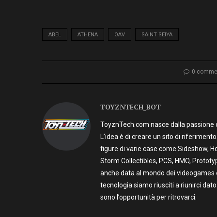
ABEL
ATHENA
OAV
SAINT SEIYA
0 comme
TOYZNTECH_BOT
ToyznTech.com nasce dalla passione di 
L’idea è di creare un sito di riferimen
figure di varie case come Sideshow, Ho
Storm Collectibles, PCS, HMO, Prototy
anche data al mondo dei videogames e t
tecnologia siamo riusciti a riunirci dato
sono l’opportunità per ritrovarci.