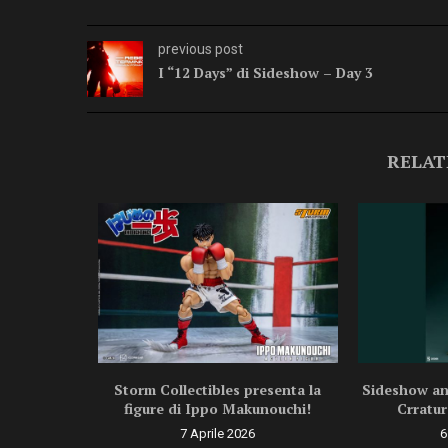
previous post
I “12 Days” di Sideshow – Day 3
RELAT
ragon Ball
Storm Collectibles presenta la
Sideshow ann
.
figure di Ippo Makunouchi!
Crratur
6
7 Aprile 2026
6