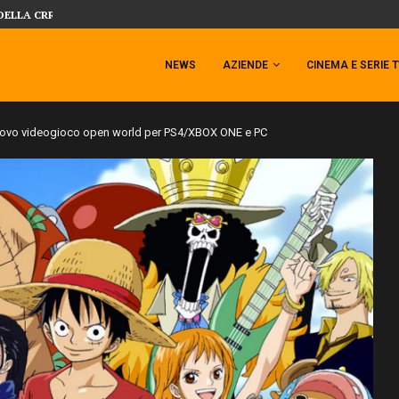
 TEMPESTA TARGATA SIDESHOW!
SIDESHOW PRESENTA LA NUOVA PREMI
NEWS
AZIENDE
CINEMA E SERIE 
 nuovo videogioco open world per PS4/XBOX ONE e PC