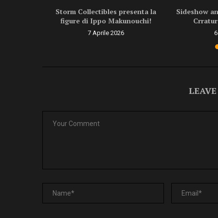
ragon Ball
Storm Collectibles presenta la
Sideshow ann
.
figure di Ippo Makunouchi!
Crratur
6
7 Aprile 2026
6
LEAVE