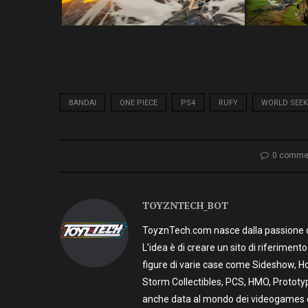
BANDAI
ONE PIECE
PS4
RUFY
WORLD SEEK
0 comme
TOYZNTECH_BOT
ToyznTech.com nasce dalla passione di 
L’idea è di creare un sito di riferimen
figure di varie case come Sideshow, Ho
Storm Collectibles, PCS, HMO, Prototy
anche data al mondo dei videogames e t