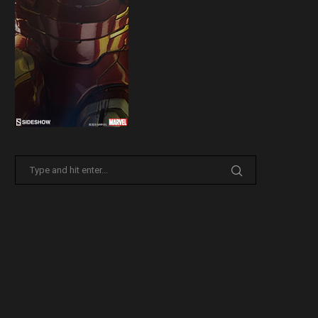
Sideshow presenta la nuova
Il trailer di Fist of The North 
Premium Format di Punchline!
30 Marzo 2026
31 Marzo 2026