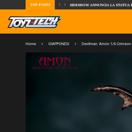
TOP POSTS
TA LA FIGURE DI IPPO MAKUNOUCHI!
SIDESHOW ANNUNCIA LA STATUA 
Home
GIAPPONESI
Devilman: Amon 1/6 Crimson 