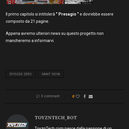
Il primo capitolo si intitolerà
” Presagio ”
e dovrebbe essere
composto da 21 pagine.
Appena avremo ulteriori news su questo progetto non
mancheremo a informarvi.
EPISODE ZERO
SAINT SEIYA
0 comment
0
TOYZNTECH_BOT
ToyznTech.com nasce dalla passione di un