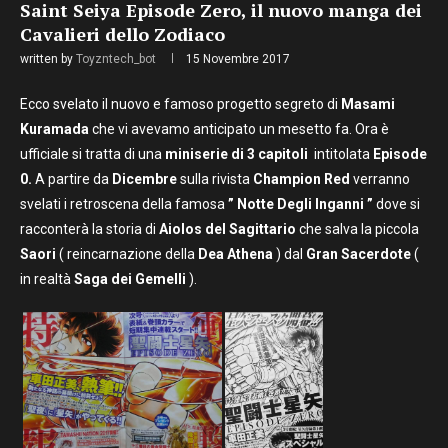
Saint Seiya Episode Zero, il nuovo manga dei
Cavalieri dello Zodiaco
written by
Toyzntech_bot
15 Novembre 2017
Ecco svelato il nuovo e famoso progetto segreto di
Masami
Kuramada
che vi avevamo anticipato un mesetto fa. Ora è
ufficiale si tratta di una
miniserie di 3 capitoli
intitolata
Episode
0.
A partire da
Dicembre
sulla rivista
Champion Red
verranno
svelati i retroscena della famosa
” Notte Degli Inganni ”
dove si
racconterà la storia di
Aiolos del Sagittario
che salva la piccola
Saori
( reincarnazione della
Dea Athena
) dal
Gran Sacerdote
(
in realtà
Saga dei Gemelli
).