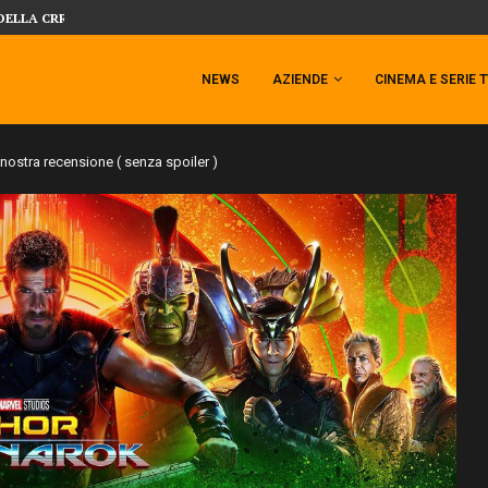
 TEMPESTA TARGATA SIDESHOW!
SIDESHOW PRESENTA LA NUOVA PREMI
NEWS
AZIENDE
CINEMA E SERIE 
 nostra recensione ( senza spoiler )