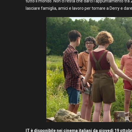
tutto il mondo. Non ci resta che darci l’appuntamento tra 2
lasciare famiglia, amici e lavoro per tornare a Derry e da
IT è disponibile nei cinema italiani da giovedì 19 ottob