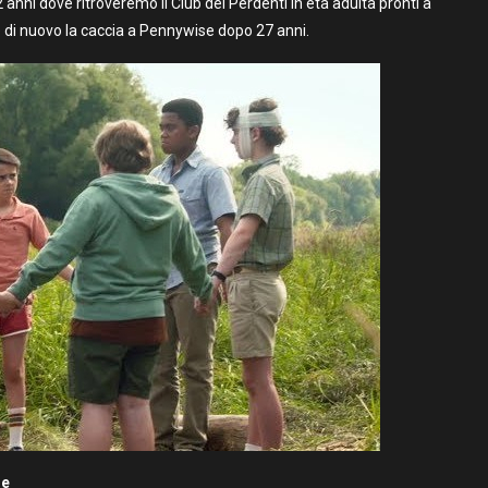
 anni dove ritroveremo il Club dei Perdenti in età adulta pronti a
re di nuovo la caccia a Pennywise dopo 27 anni.
re