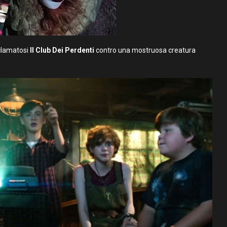
oclamatosi
Il Club Dei Perdenti
contro una mostruosa creatura