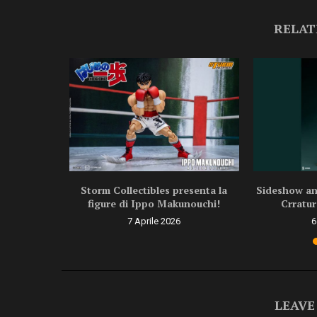
RELAT
ragon Ball
Storm Collectibles presenta la
Sideshow ann
.
figure di Ippo Makunouchi!
Crratur
6
7 Aprile 2026
6
LEAVE