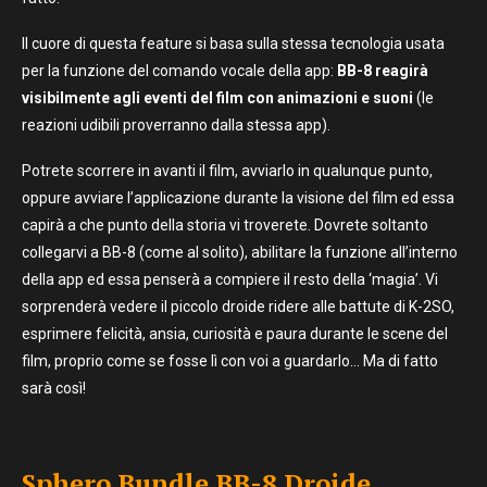
Il cuore di questa feature si basa sulla stessa tecnologia usata
per la funzione del comando vocale della app:
BB-8 reagirà
visibilmente agli eventi del film con animazioni e suoni
(le
reazioni udibili proverranno dalla stessa app).
Potrete scorrere in avanti il film, avviarlo in qualunque punto,
oppure avviare l’applicazione durante la visione del film ed essa
capirà a che punto della storia vi troverete. Dovrete soltanto
collegarvi a BB-8 (come al solito), abilitare la funzione all’interno
della app ed essa penserà a compiere il resto della ‘magia’. Vi
sorprenderà vedere il piccolo droide ridere alle battute di K-2SO,
esprimere felicità, ansia, curiosità e paura durante le scene del
film, proprio come se fosse lì con voi a guardarlo… Ma di fatto
sarà così!
Sphero Bundle BB-8 Droide