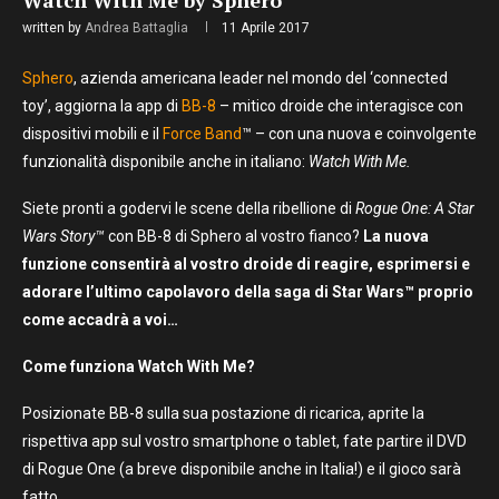
Watch With Me by Sphero
written by
Andrea Battaglia
11 Aprile 2017
Sphero
, azienda americana leader nel mondo del ‘connected
toy’, aggiorna la app di
BB-8
– mitico droide che interagisce con
dispositivi mobili e il
Force Band
™ – con una nuova e coinvolgente
funzionalità disponibile anche in italiano:
Watch With Me.
Siete pronti a godervi le scene della ribellione di
Rogue One: A Star
Wars Story™
con BB-8 di Sphero al vostro fianco?
La nuova
funzione consentirà al vostro droide di reagire, esprimersi e
adorare l’ultimo capolavoro della saga di Star Wars™ proprio
come accadrà a voi…
Come funziona Watch With Me?
Posizionate BB-8 sulla sua postazione di ricarica, aprite la
rispettiva app sul vostro smartphone o tablet, fate partire il DVD
di Rogue One (a breve disponibile anche in Italia!) e il gioco sarà
fatto.