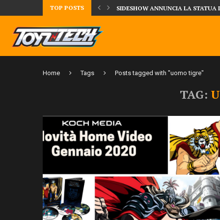
TOP POSTS
TA LA FIGURE DI IPPO MAKUNOUCHI!
SIDESHOW ANNUNCIA LA STATUA 
Home
Tags
Posts tagged with "uomo tigre"
TAG:
U