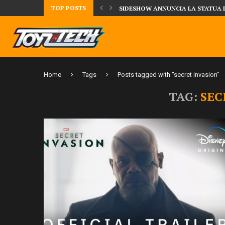
TOP POSTS
TA LA FIGURE DI IPPO MAKUNOUCHI!
SIDESHOW ANNUNCIA LA STATUA 
Home
Tags
Posts tagged with "secret invasion"
TAG:
SEC