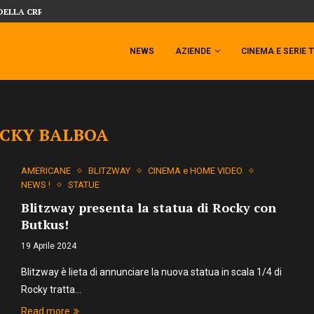
SIDESHOW PRESENTA LA NUOVA PREMI
 TEMPESTA TARGATA SIDESHOW!
NEWS
AZIENDE
CINEMA E SERIE 
CKY BALBOA
AMERICANE
BLITZWAY
CINEMA e HOME VIDEO
NEWS !
STATUE
Blitzway presenta la statua di Rocky con
Butkus!
19 Aprile 2024
Blitzway è lieta di annunciare la nuova statua in scala 1/4 di
Rocky tratta…
Read more