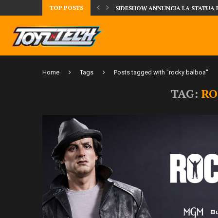
TOP POSTS
DAL MONDO DEGLI X-MEN ARRIVA
Home
Tags
Posts tagged with "rocky balboa"
TAG:
RO