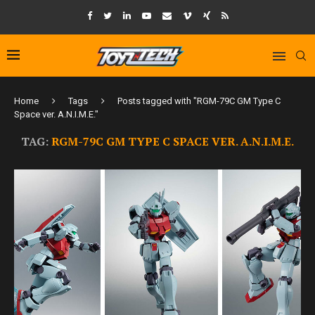
Home
Tags
Posts tagged with "RGM-79C GM Type C
Space ver. A.N.I.M.E."
TAG:
RGM-79C GM TYPE C SPACE VER. A.N.I.M.E.