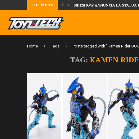
TOP POSTS
TA LA FIGURE DI IPPO MAKUNOUCHI!
SIDESHOW ANNUNCIA LA STATUA 
Home
Tags
Posts tagged with "Kamen Rider OO
TAG:
KAMEN RIDE