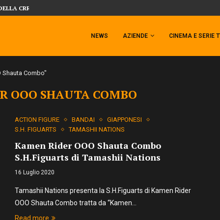
DELLA CRRATURA DELLA LAGUNA...
DAL MONDO DEGLI X-MEN ARRIVA TEM
NEWS
AZIENDE
CINEMA E SERIE 
O Shauta Combo"
R OOO SHAUTA COMBO
ACTION FIGURE
BANDAI
GIAPPONESI
S.H. FIGUARTS
TAMASHII NATIONS
Kamen Rider OOO Shauta Combo
S.H.Figuarts di Tamashii Nations
16 Luglio 2020
Tamashii Nations presenta la S.H.Figuarts di Kamen Rider
OOO Shauta Combo tratta da “Kamen…
Read more