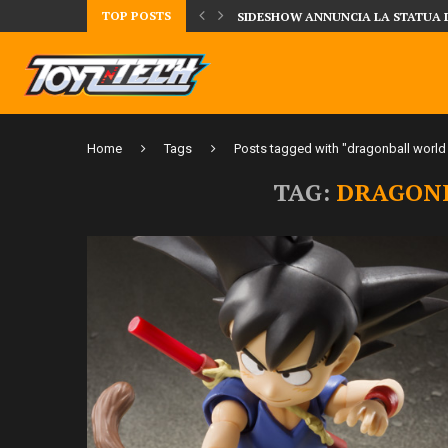
TOP POSTS
TA LA FIGURE DI IPPO MAKUNOUCHI!
SIDESHOW ANNUNCIA LA STATUA 
Home
Tags
Posts tagged with "dragonball world 
TAG:
DRAGON