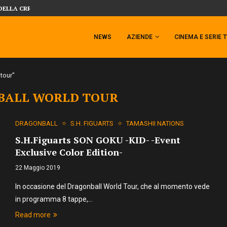
DELLA CRRATURA DELLA LAGUNA...
DAL MONDO DEGLI X-MEN ARRIVA TEM
NEWS
AZIENDE
CINEMA E SERIE 
tour"
BALL WORLD TOUR
DRAGONBALL
S.H. FIGUARTS
TAMASHII NATIONS
S.H.Figuarts SON GOKU -KID- -Event
Exclusive Color Edition-
22 Maggio 2019
In occasione del Dragonball World Tour, che al momento vede
in programma 8 tappe,…
Read more