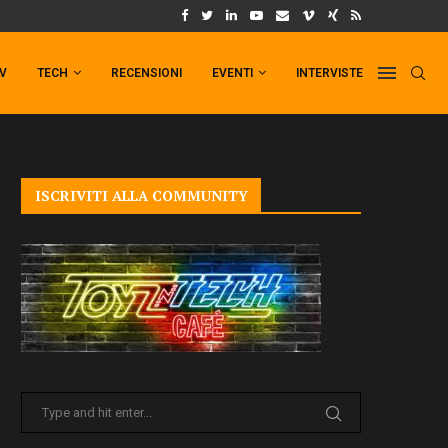
PESTA TARGATA SIDESHOW!
SIDESHOW PRESENTA LA NUOVA PREMIUM F
TV
TECH
RECENSIONI
EVENTI
INTERVISTE
ISCRIVITI ALLA COMMUNITY