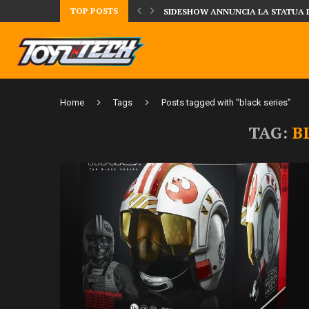
TOP POSTS
TA LA FIGURE DI IPPO MAKUNOUCHI!
SIDESHOW ANNUNCIA LA STATUA 
Home
Tags
Posts tagged with "black series"
TAG:
B