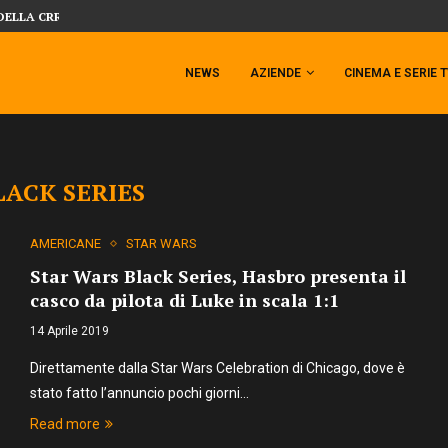
DELLA CRRATURA DELLA LAGUNA...
DAL MONDO DEGLI X-MEN ARRIVA TEM
NEWS
AZIENDE
CINEMA E SERIE 
LACK SERIES
AMERICANE
STAR WARS
Star Wars Black Series, Hasbro presenta il
casco da pilota di Luke in scala 1:1
14 Aprile 2019
Direttamente dalla Star Wars Celebration di Chicago, dove è
stato fatto l’annuncio pochi giorni…
Read more