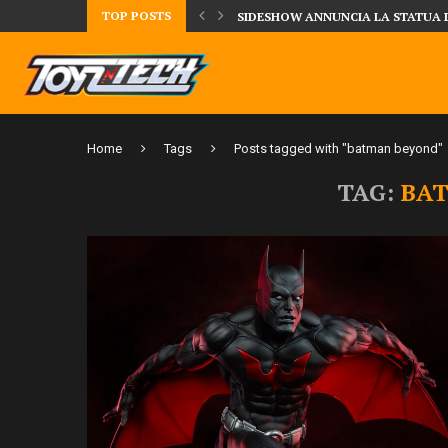
TOP POSTS
TA LA FIGURE DI IPPO MAKUNOUCHI!
SIDESHOW ANNUNCIA LA STATUA 
Home
Tags
Posts tagged with "batman beyond"
TAG:
BA