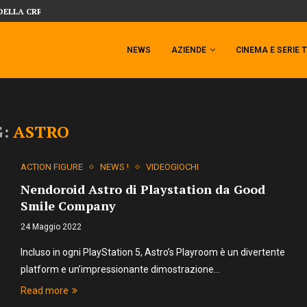
DELLA CRRATURA DELLA LAGUNA...
DAL MONDO DEGLI X-MEN ARRIVA TEM
NEWS
AZIENDE
CINEMA E SERIE 
G:
ASTRO
ACTION FIGURE
NEWS !
VIDEOGIOCHI
Nendoroid Astro di Playstation da Good
Smile Company
24 Maggio 2022
Incluso in ogni PlayStation 5, Astro’s Playroom è un divertente
platform e un’impressionante dimostrazione…
Read more